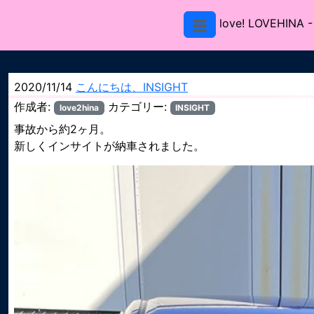
love! LOVEHINA
-
2020/11/14
こんにちは、INSIGHT
作成者:
カテゴリー:
love2hina
INSIGHT
事故から約2ヶ月。
新しくインサイトが納車されました。