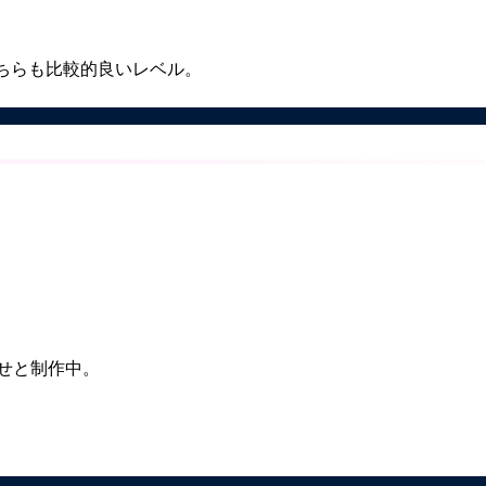
。
ちらも比較的良いレベル。
をせっせと制作中。