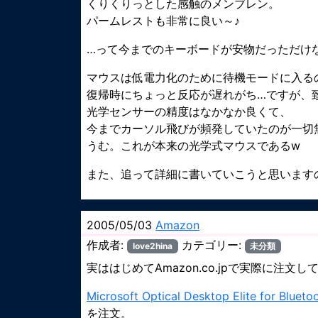
くりくりっとした感触のメンブレン。
パームレストも非常に良い～♪
…って今までのキーボードが安物だっただけな
マウスは低電力化のために待機モードに入る
復帰時にちょっと反応が遅れがち…ですが、
光学センサーの精度はなかなか良くて、
今までカーソル飛びが頻発していたのが一切
うむ。これが本来の光学式マウスであるw
また、追って詳細に書いていこうと思います
2005/05/03
Amazon
作成者:
カテゴリー:
love2hina
未分類
実ははじめてAmazon.co.jpで実際に注文して
Microsoft Optical Desktop Elite for Blueto
を注文。