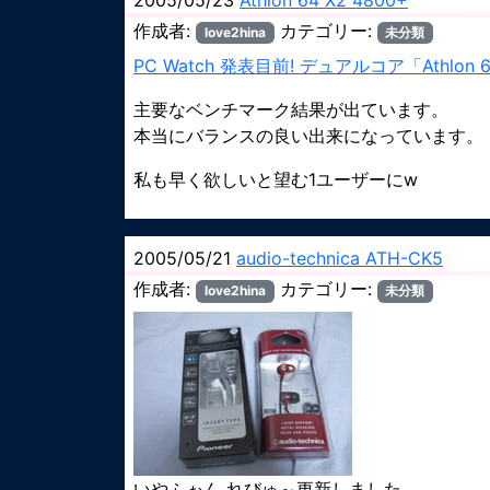
2005/05/23
Athlon 64 X2 4800+
作成者:
カテゴリー:
love2hina
未分類
PC Watch 発表目前! デュアルコア「Athlon 6
主要なベンチマーク結果が出ています。
本当にバランスの良い出来になっています。
私も早く欲しいと望む1ユーザーにw
2005/05/21
audio-technica ATH-CK5
作成者:
カテゴリー:
love2hina
未分類
いやふぉん れびゅ～
更新しました。