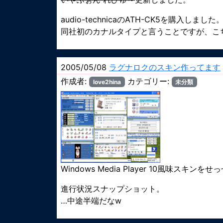
audio-technicaのATH-CK5を購入しました
同社初のカナルタイプと言うことですが、こ
2005/05/08
ラグナロクのスキン作ってます
作成者:
カテゴリー:
love2hina
未分類
Windows Media Player 10風味スキン
進行状況スナップショット。
…中途半端だなw