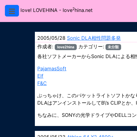
2
love! LOVEHINA
- love
hina.net
2005/05/28
Sonic DLA相性問題多発
作成者:
カテゴリー:
love2hina
未分類
各社ソフトメーカーからSonic DLAによ
PajamasSoft
Elf
F&C
ぶっちゃけ、このパケットライトソフトかな
DLAはアンインストールしてB\’s CLIPとか
ちなみに、SONYの光学ドライブやDELL