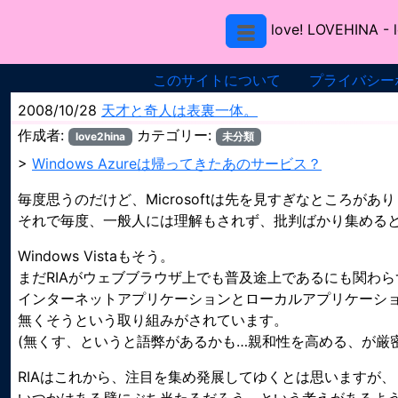
love! LOVEHINA
- 
このサイトについて
プライバシー
2008/10/28
天才と奇人は表裏一体。
作成者:
カテゴリー:
love2hina
未分類
>
Windows Azureは帰ってきたあのサービス？
毎度思うのだけど、Microsoftは先を見すぎなところがあ
それで毎度、一般人には理解もされず、批判ばかり集める
Windows Vistaもそう。
まだRIAがウェブブラウザ上でも普及途上であるにも関わら
インターネットアプリケーションとローカルアプリケーシ
無くそうという取り組みがされています。
(無くす、というと語弊があるかも…親和性を高める、が厳
RIAはこれから、注目を集め発展してゆくとは思いますが、