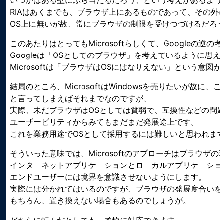
いつかはある壁にぶち当たるだろう、という考えがあるよ
RIAはあくまでも、ブラウザ上にあるものであって、その
OS上に無いが故、常にブラウザの制限を受けつづけるだろ
このあたりはとってもMicrosoftらしくて、Googleの
Googleは「OSとしてのブラウザ」を考えているように思
Microsoftは「ブラウザはOSにはなりえない」という意
結局のところ、MicrosoftはWindowsを売りたいが故
と言ってしまえばそれまでなのですが、
実際、未だブラウザはOSとしては貧弱で、互換性などの問
ユーザービリティからみてもまだまだ発展途上です。
これを業務用途でOSとして採用するには難しいと思われま
そういった意味では、Microsoftのアプローチはブラウ
インターネットアプリケーションとローカルアプリケーシ
エンドユーザーには境界を意識させないようにします。
実際には分かれてはいるのですが、ブラウザの発展度合い
もちろん、置き換えない場合もあるのでしょうが。