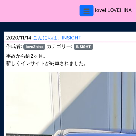
love! LOVEHINA
-
2020/11/14
こんにちは、INSIGHT
作成者:
カテゴリー:
love2hina
INSIGHT
事故から約2ヶ月。
新しくインサイトが納車されました。