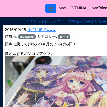
2
love! LOVEHINA
- love
hina
このサイトについて
プライバシーポリシー
2015/09/26
原点回帰でwww
作成者:
カテゴリー:
love2hina
えろげ
原点に戻って(何の？)今月のえろげの日！
僕と恋するポンコツアクマ。