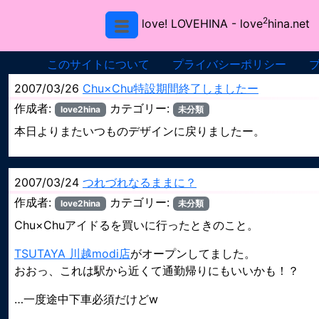
2
love! LOVEHINA
- love
hina.net
このサイトについて
プライバシーポリシー
2007/03/26
Chu×Chu特設期間終了しましたー
作成者:
カテゴリー:
love2hina
未分類
本日よりまたいつものデザインに戻りましたー。
2007/03/24
つれづれなるままに？
作成者:
カテゴリー:
love2hina
未分類
Chu×Chuアイドるを買いに行ったときのこと。
TSUTAYA 川越modi店
がオープンしてました。
おおっ、これは駅から近くて通勤帰りにもいいかも！？
…一度途中下車必須だけどw