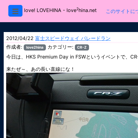
2
love! LOVEHINA
- love
hina.net
このサイトに
2012/04/22
富士スピードウェイ パレードラン
作成者:
カテゴリー:
love2hina
CR-Z
今日は、HKS Premium Day in FSWというイベン
来たぜ～、あの長い直線にな！