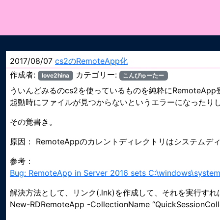
2017/08/07
cs2のRemoteApp化
作成者:
カテゴリー:
love2hina
こんぴゅーたー
ういんどみるのcs2を使っているものを純粋にRemoteAp
起動時にファイルが見つからないというエラーになったり
その覚書き。
原因： RemoteAppのカレントディレクトリはシステムディレ
参考：
Bug: RemoteApp in Server 2016 sets C:\windows\system3
解決方法として、リンク(.lnk)を作成して、それを実行す
New-RDRemoteApp -CollectionName “QuickSessionC