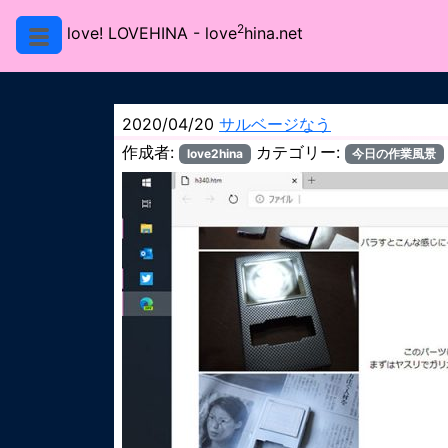
2
love! LOVEHINA
- love
hina.net
2020/04/20
サルベージなう
作成者:
カテゴリー:
love2hina
今日の作業風景