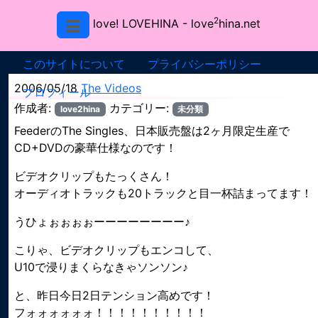
2
love! LOVEHINA
- love
hina.net
このサイトについて
プライバシーポリシー
2006/05/18
The Videos
プロフィール
作成者:
カテゴリー:
love2hina
未分類
FeederのThe Singles、日本販売盤は2ヶ月限定生産で
CD+DVDの豪華仕様なのです！
ビデオクリップもたっくさん！
オーディオトラックも20トラックと目一杯詰まってます！
うひょぉぉぉぉーーーーーーーー♪
こりゃ、ビデオクリップもエンコして、
U10で浸りまくらなきゃソンソン♪
と、昨日今日2日テンション高めです！
フォォォォォォ！！！！！！！！！！