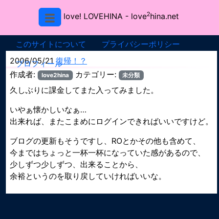
2
love! LOVEHINA
- love
hina.net
このサイトについて
プライバシーポリシー
2006/05/21
復帰！？
プロフィール
作成者:
カテゴリー:
love2hina
未分類
久しぶりに課金してまた入ってみました。
いやぁ懐かしいなぁ…
出来れば、またこまめにログインできればいいですけど。
ブログの更新もそうですし、ROとかその他も含めて、
今まではちょっと一杯一杯になっていた感があるので、
少しずつ少しずつ、出来ることから、
余裕というのを取り戻していければいいな。