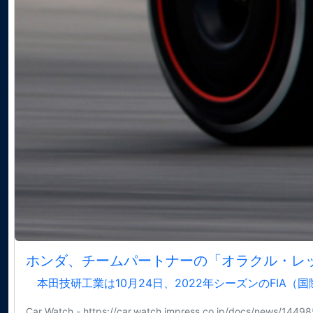
ホンダ、チームパートナーの「オラクル・レッ
本田技研工業は10月24日、2022年シーズンのFIA（
Car Watch - https://car.watch.impress.co.jp/docs/news/14498