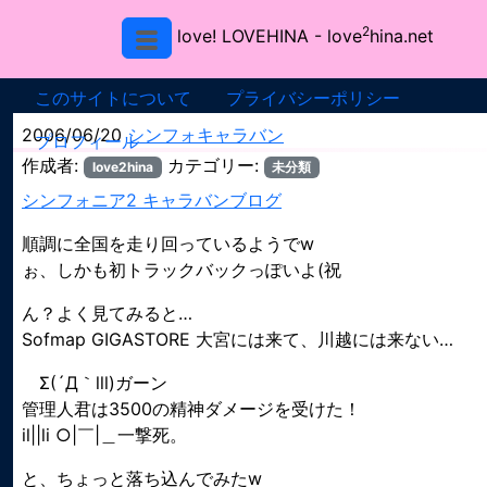
2
love! LOVEHINA
- love
hina.net
このサイトについて
プライバシーポリシー
2006/06/20
シンフォキャラバン
プロフィール
作成者:
カテゴリー:
love2hina
未分類
シンフォニア2 キャラバンブログ
順調に全国を走り回っているようでw
ぉ、しかも初トラックバックっぽいよ(祝
ん？よく見てみると…
Sofmap GIGASTORE 大宮には来て、川越には来ない…
Σ(´Д｀lll)ガーン
管理人君は3500の精神ダメージを受けた！
il||li ○|￣|＿一撃死。
と、ちょっと落ち込んでみたw