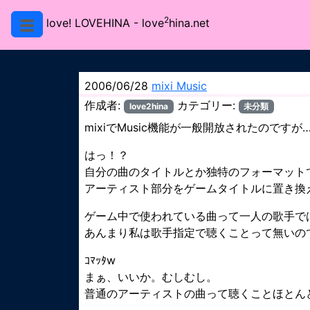
2
love! LOVEHINA
- love
hina.net
2006/06/28
mixi Music
作成者:
カテゴリー:
love2hina
未分類
mixiでMusic機能が一般開放されたのですが
はっ！？
自分の曲のタイトルとか独特のフォーマット
アーティスト部分をゲームタイトルに置き換
ゲーム中で使われている曲って一人の歌手で
あんまり私は歌手指定で聴くことって無いの
ｺﾏｯﾀw
まぁ、いいか。むしむし。
普通のアーティストの曲って聴くことほとん