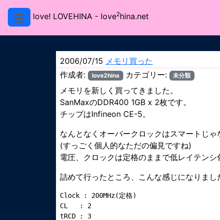
2
love! LOVEHINA
- love
hina.net
2006/07/15
メモリ買った
作成者:
カテゴリー:
love2hina
未分類
メモリを新しく買ってきました。
SanMaxのDDR400 1GB x 2枚です。
チップはInfineon CE-5。
なんとなくオーバークロックはスマートじゃ
(すっごく個人的なただの偏見ですね)
電圧、クロックは定格のままで低レイテンシ
詰めて行ったところ、こんな感じになりまし
Clock : 200MHz(定格)

CL   : 2

tRCD : 3
