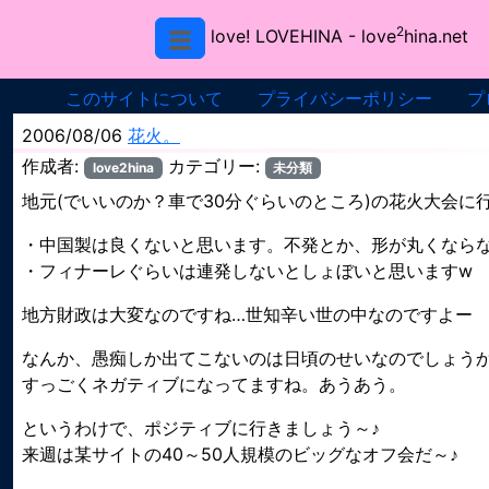
2
love! LOVEHINA
- love
hina.net
このサイトについて
プライバシーポリシー
プ
2006/08/06
花火。
作成者:
カテゴリー:
love2hina
未分類
地元(でいいのか？車で30分ぐらいのところ)の花火大会に
・中国製は良くないと思います。不発とか、形が丸くなら
・フィナーレぐらいは連発しないとしょぼいと思いますw
地方財政は大変なのですね…世知辛い世の中なのですよー
なんか、愚痴しか出てこないのは日頃のせいなのでしょう
すっごくネガティブになってますね。あうあう。
というわけで、ポジティブに行きましょう～♪
来週は某サイトの40～50人規模のビッグなオフ会だ～♪