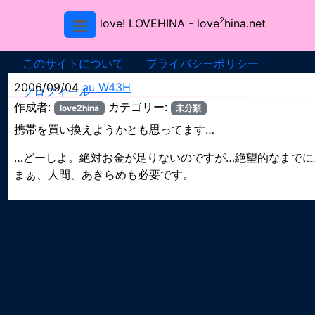
2
love! LOVEHINA
- love
hina.net
このサイトについて
プライバシーポリシー
2006/09/04
au W43H
プロフィール
作成者:
カテゴリー:
love2hina
未分類
携帯を買い換えようかとも思ってます…
…どーしよ。絶対お金が足りないのですが…絶望的なまでに
まぁ、人間、あきらめも必要です。