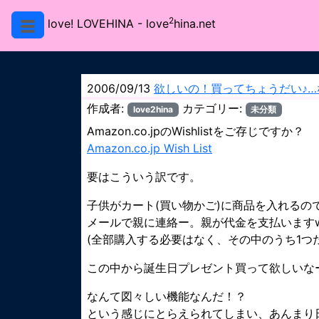
2
love! LOVEHINA
- love
hina.net
2006/09/13
欲しいの！買ってちょうだい♪…
作成者:
カテゴリー:
love2hina
未分類
Amazon.co.jpのWishlistをご存じですか？
Amazon.co.jp Wish List
要はこういう訳です。
子供がカート(買い物かご)に商品を入れる
メールで親に連絡ー。親が代金を支払います
(全部購入する必要はなく、その中のうち1つ
この中から誕生日プレゼント買って欲しいな
なんて図々しい機能なんだ！？
という感じにとらえられてしまい、あんまり