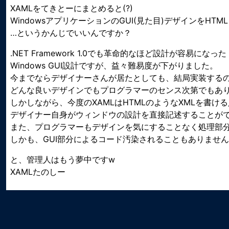
XAMLをてきとーにまとめると(?)
WindowsアプリケーションのGUI(見た目)デザインを
…というかんじでいいんですか？
.NET Framework 1.0でも革命的なほど設計が容易になった
Windows GUI設計ですが、益々難易度が下がりました。
今までならデザイナーさんが居たとしても、結局実装する
どんな良いデザインでもプログラマーのセンス次第でもあ
しかしながら、今度のXAMLはHTMLのようなXMLを書け
デザイナー自身がウィンドウの設計を直接記述することが
また、プログラマーもデザインを気にすることなく処理部
しかも、GUI部分によるコード汚染されることもありませ
と、管理人はもう夢中ですw
XAMLたのしー