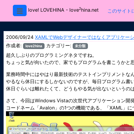
2
love! LOVEHINA
- love
hina.net
このサイト
2006/09/24
XAMLでWebデザイナーではなくアプリケー
作成者:
カテゴリー:
love2hina
未分類
超久しぶりのプログラミングネタですね。
ちょっと気が向いたので、家でもプログラムを書こうかと
業務時間中にはやはり最新技術のテストインプリメントな
やるなら休日にするしかないのですが、毎日プログラム書
休日ぐらいは離れたくて、どうもやる気が出ないというの
さて、今回はWindows Vistaの次世代アプリケーション
コードネーム「Avalon」の1つの機能である、「XAML