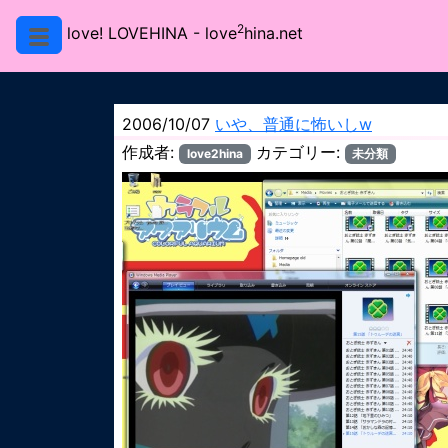
2
love! LOVEHINA
- love
hina.net
2006/10/07
いや、普通に怖いしw
作成者:
カテゴリー:
love2hina
未分類