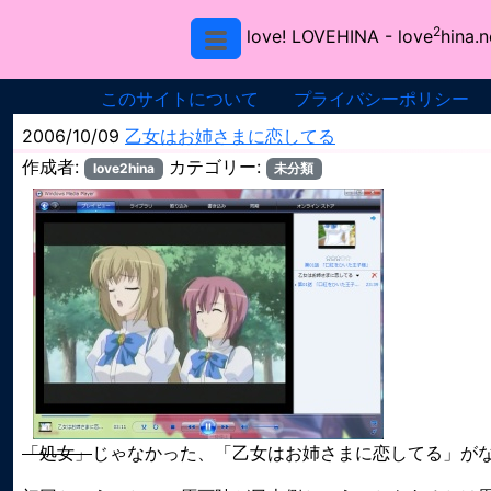
2
love! LOVEHINA
- love
hina.n
このサイトについて
プライバシーポリシー
2006/10/09
乙女はお姉さまに恋してる
作成者:
カテゴリー:
love2hina
未分類
「処女」
じゃなかった、「乙女はお姉さまに恋してる」が