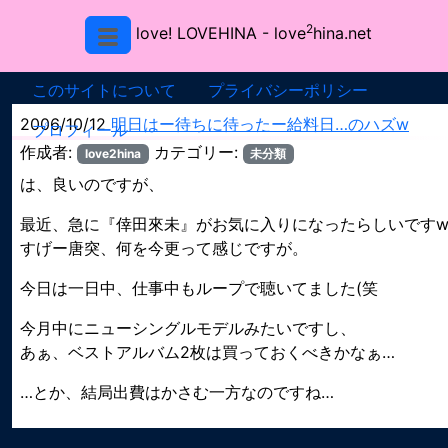
2
love! LOVEHINA
- love
hina.net
このサイトについて
プライバシーポリシー
2006/10/12
明日はー待ちに待ったー給料日…のハズw
プロフィール
作成者:
カテゴリー:
love2hina
未分類
は、良いのですが、
最近、急に『倖田來未』がお気に入りになったらしいです
すげー唐突、何を今更って感じですが。
今日は一日中、仕事中もループで聴いてました(笑
今月中にニューシングルモデルみたいですし、
あぁ、ベストアルバム2枚は買っておくべきかなぁ…
…とか、結局出費はかさむ一方なのですね…