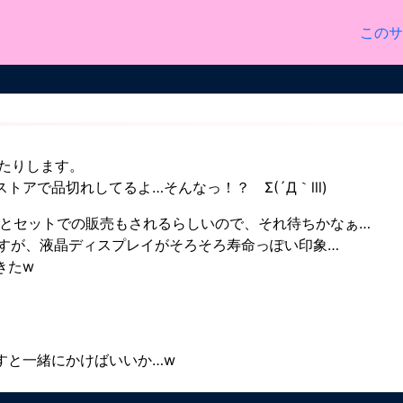
このサ
かったりします。
アで品切れしてるよ…そんなっ！？ Σ(´Д｀lll)
タとセットでの販売もされるらしいので、それ待ちかなぁ…
すが、液晶ディスプレイがそろそろ寿命っぽい印象…
きたw
すと一緒にかけばいいか…w