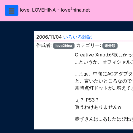
2
love! LOVEHINA
- love
hina.net
2006/11/04
いろいろ雑記
作成者:
カテゴリー:
love2hina
未分類
Creative Xmodが欲し
…というか、オフィシャルスト
…まぁ、中旬にACアダプ
と、言いたいところなので
常時点灯ドットが…増えて
ぇ？ PS3？
買うわけありませんw
赤ずきんは…あしたはぴね