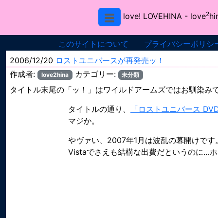
2
love! LOVEHINA
- love
hi
このサイトについて
プライバシーポリシ
2006/12/20
ロストユニバースが再発売ッ！
作成者:
カテゴリー:
love2hina
未分類
タイトル末尾の「ッ！」はワイルドアームズではお馴染み
タイトルの通り、
「ロストユニバース DVD
マジか。
やヴァい、2007年1月は波乱の幕開けで
Vistaでさえも結構な出費だというのに…