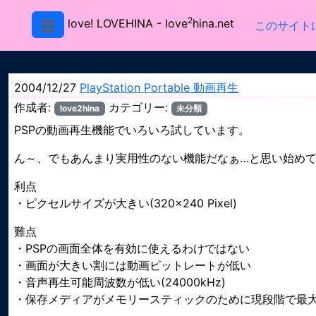
2
love! LOVEHINA
- love
hina.net
このサイト
2004/12/27
PlayStation Portable 動画再生
作成者:
カテゴリー:
love2hina
未分類
PSPの動画再生機能でいろいろ試しています。
ん～、でもあんまり実用性のない機能だなぁ…と思い始め
利点
・ピクセルサイズが大きい(320×240 Pixel)
難点
・PSPの画面全体を有効に使えるわけではない
・画面が大きい割には動画ビットレートが低い
・音声再生可能周波数が低い(24000kHz)
・保存メディアがメモリースティックのために現段階で最大