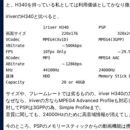
と、H340を持っている私としては利用価値としてかなり微
iriverのH340と比べると、
		iriver H340		PSP

画面サイズ		220x176			320x240

VCodec		MPEG4(XviD)		MPEG4(3GPP)

VBitrate		～500kbps			～700kbps

FPS		10fps Only			～29.97fps

ACodec		MP3			MPEG4 AAC

ABitrate		～128kbps			～128kbps

kHz		44100Hz			24000Hz

媒体		HDD			Memory Stick Duo

サイズや、フレームレートでは劣るものの、iriver H34
なぜなら、iriverの方ならMPEG4 Advanced Profil
対してPSPは3GPPの為、Simple Profileまで。
音質に関しても、24000Hzのために高音域情報が消えて
今のところ、PSPのメモリースティックからの動画機能は