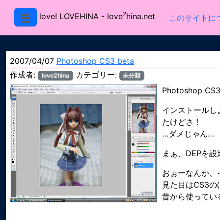
2
love! LOVEHINA
- love
hina.net
このサイトに
2007/04/07
Photoshop CS3 beta
作成者:
カテゴリー:
love2hina
未分類
Photoshop 
インストールし
たけどさ！
…ダメじゃん…
まぁ、DEPを
おぉーなんか、イ
見た目はCS3
昔から使ってい