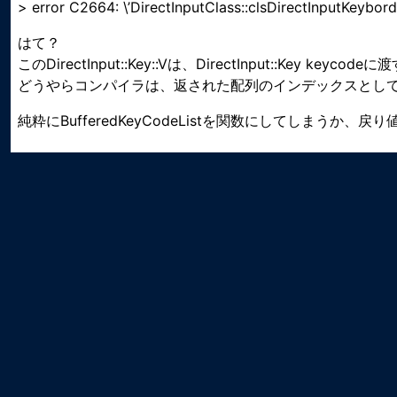
> error C2664: \’DirectInputClass::clsDirectInputKey
はて？
このDirectInput::Key::Vは、DirectInput::Key 
どうやらコンパイラは、返された配列のインデックスとし
純粋にBufferedKeyCodeListを関数にしてしまうか、戻り値を