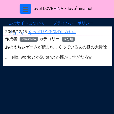
2
love! LOVEHINA
- love
hina.net
このサイトについて
プライバシーポリシー
2008/12/15
やっぱりやる気のしない…
プロフィール
作成者:
カテゴリー:
love2hina
未分類
あのえちぃゲームが積まれまくっているあの棚の大掃除…
…Hello, worldとかSultanとか懐かしすぎだろw