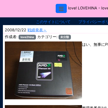
love! LOVEHINA
- lov
このサイトについて
プライバシーポ
2008/12/22
戦績発表～
作成者:
カテゴリー:
love2hina
未分類
はい、無事にPh