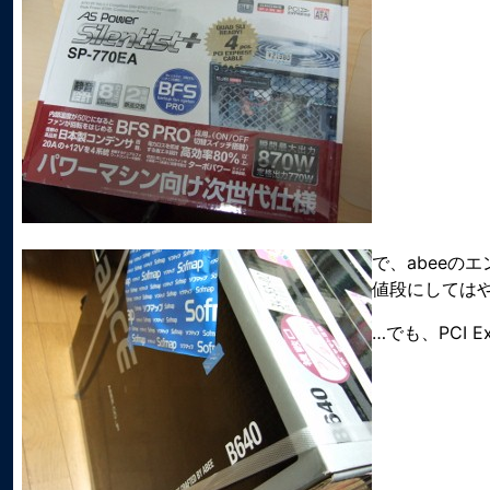
で、abeeの
値段にしては
…でも、PCI 