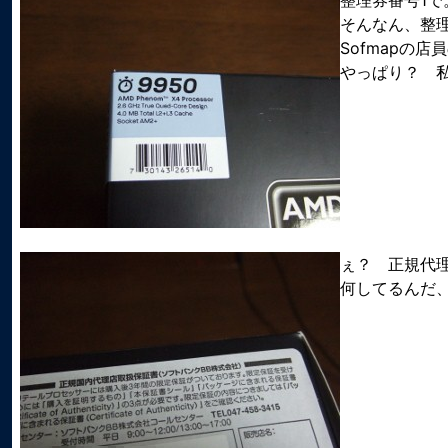
整理券番号1で
そんなん、整
Sofmapの
やっぱり？ 
ぇ？ 正規代理
何してるんだ、