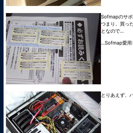
Sofmapの
つまり、買っ
となので…
…Sofmap
とりあえず、