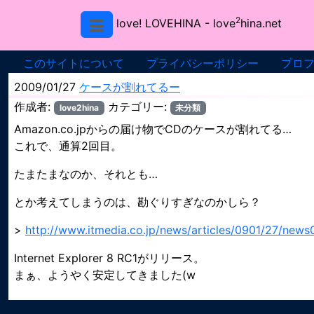
2
love! LOVEHINA
- love
hina.net
このサイトについて
プライバシーポリシー
プロ
2009/01/27
ケースが割れてるー
作成者:
カテゴリー:
love2hina
未分類
Amazon.co.jpからの届け物でCDのケースが割れてる…
これで、通算2回目。
たまたまなのか、それとも…
とか考えてしまうのは、勘ぐりすぎなのかしら？
>
http://www.itmedia.co.jp/news/articles/0901/27/news
Internet Explorer 8 RC1がリリース。
まぁ、ようやく安定してきました(w