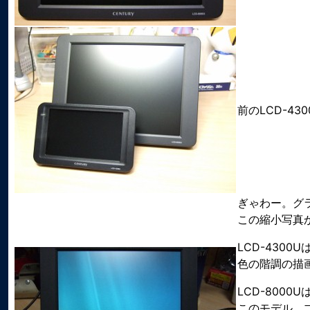
前のLCD-4
ぎゃわー。グ
この縮小写真
LCD-430
色の階調の描
LCD-800
このモデル、