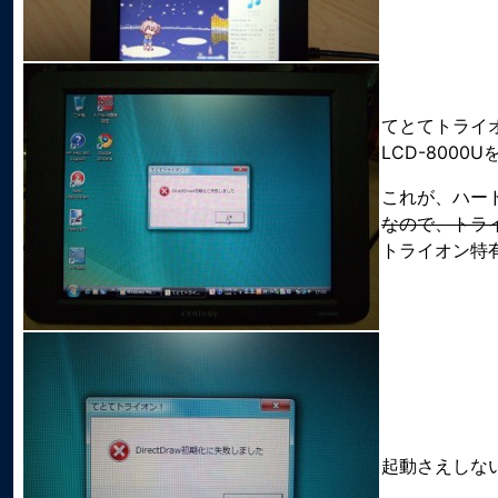
てとてトライ
LCD-800
これが、ハー
なので、トライ
トライオン特
起動さえしな