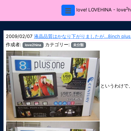
2
love! LOVEHINA
- love
h
2009/02/07
液晶品質はかなり下がりましたが…8inch plus 
作成者:
カテゴリー:
love2hina
未分類
というわけで、買