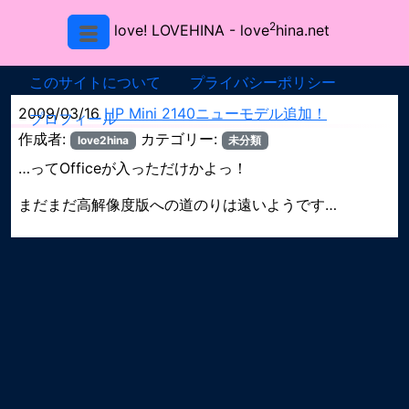
2
love! LOVEHINA
- love
hina.net
このサイトについて
プライバシーポリシー
2009/03/16
HP Mini 2140ニューモデル追加！
プロフィール
作成者:
カテゴリー:
love2hina
未分類
…ってOfficeが入っただけかよっ！
まだまだ高解像度版への道のりは遠いようです…