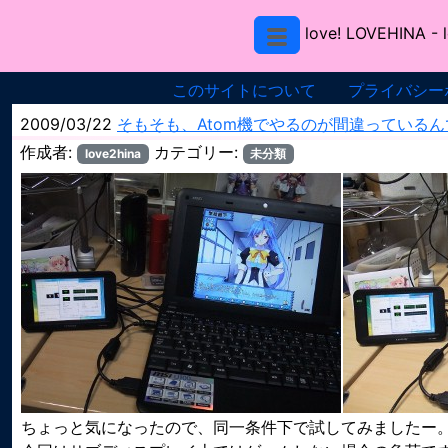
love! LOVEHINA
- 
このサイトについて
プライバシー
2009/03/22
そもそも、Atom機でやるのが間違っているん
作成者:
カテゴリー:
love2hina
未分類
ちょっと気になったので、同一条件下で試してみましたー