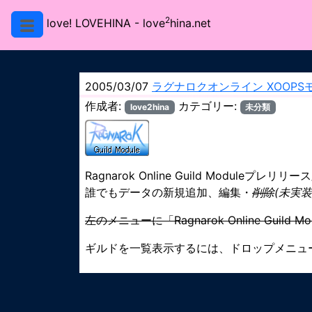
2
love! LOVEHINA
- love
hina.net
2005/03/07
ラグナロクオンライン XOOPSモジ
作成者:
カテゴリー:
love2hina
未分類
Ragnarok Online Guild Moduleプレ
誰でもデータの新規追加、編集・
削除
(未実装
左のメニューに「Ragnarok Online Guild
ギルドを一覧表示するには、ドロップメニュ