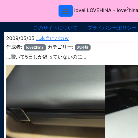
2
love! LOVEHINA
- love
hina
このサイトについて
プライバシーポリシー
2009/05/05
…本当にバカw
作成者:
カテゴリー:
love2hina
未分類
…届いて5日しか経っていないのに…