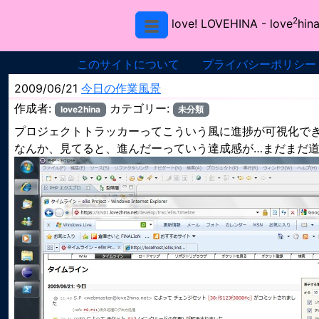
2
love! LOVEHINA
- love
hina
このサイトについて
プライバシーポリシー
2009/06/21
今日の作業風景
作成者:
カテゴリー:
love2hina
未分類
プロジェクトトラッカーってこういう風に進捗が可視化で
なんか、見てると、進んだーっていう達成感が…まだまだ道