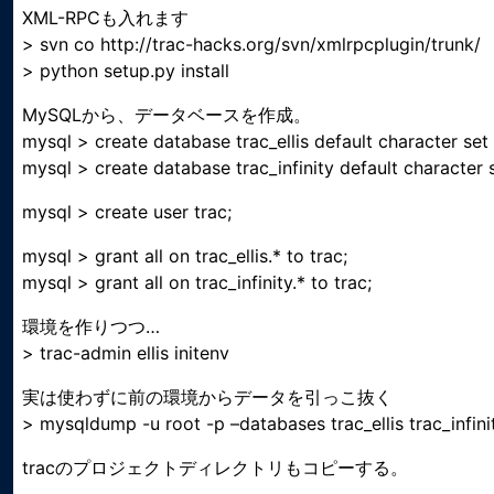
XML-RPCも入れます
> svn co http://trac-hacks.org/svn/xmlrpcplugin/trunk/
> python setup.py install
MySQLから、データベースを作成。
mysql > create database trac_ellis default character set 
mysql > create database trac_infinity default character s
mysql > create user trac;
mysql > grant all on trac_ellis.* to trac;
mysql > grant all on trac_infinity.* to trac;
環境を作りつつ…
> trac-admin ellis initenv
実は使わずに前の環境からデータを引っこ抜く
> mysqldump -u root -p –databases trac_ellis trac_infinit
tracのプロジェクトディレクトリもコピーする。