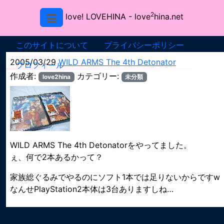
2
love! LOVEHINA
- love
hina.net
このサイトについて
プライバシーポリシー
2005/03/29
WILD ARMS The 4th Detonator
プロフィール
作成者:
カテゴリー:
love2hina
未分類
WILD ARMS The 4th Detonatorをやってました。
ぇ、何で2本あるかって？
家族総ぐるみでやるのにソフト1本では足りないからですw
なんせPlayStation2本体は3台ありますしね…