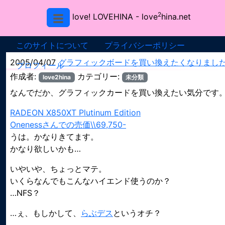
2
love! LOVEHINA
- love
hina.net
このサイトについて
プライバシーポリシー
2005/04/07
グラフィックボードを買い換えたくなりまし
プロフィール
作成者:
カテゴリー:
love2hina
未分類
なんでだか、グラフィックカードを買い換えたい気分です
RADEON X850XT Plutinum Edition
Onenessさんでの売価\\69,750-
うは。かなりきてます。
かなり欲しいかも…
いやいや、ちょっとマテ。
いくらなんでもこんなハイエンド使うのか？
…NFS？
…ぇ、もしかして、
らぶデス
というオチ？