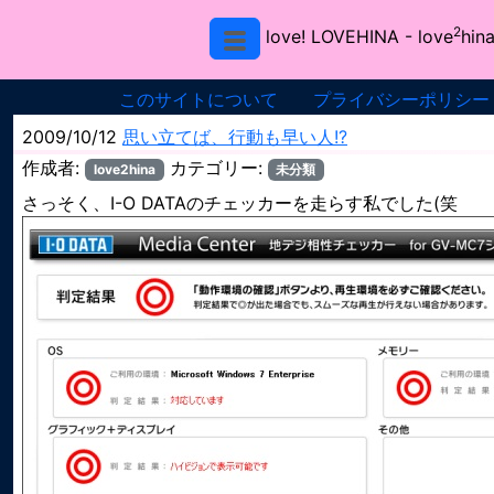
2
love! LOVEHINA
- love
hina
このサイトについて
プライバシーポリシー
2009/10/12
思い立てば、行動も早い人!?
作成者:
カテゴリー:
love2hina
未分類
さっそく、I-O DATAのチェッカーを走らす私でした(笑