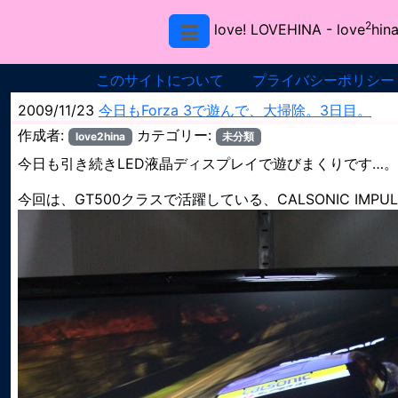
2
love! LOVEHINA
- love
hina
このサイトについて
プライバシーポリシー
2009/11/23
今日もForza 3で遊んで、大掃除。3日目。
作成者:
カテゴリー:
love2hina
未分類
今日も引き続きLED液晶ディスプレイで遊びまくりです…。
今回は、GT500クラスで活躍している、CALSONIC IMPUL G