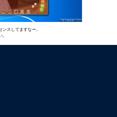
センスしてますなー。
い。