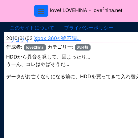
2
love! LOVEHINA
- love
hina.net
このサイトについて
プライバシーポリシー
2010/01/03
Xbox 360が絶不調…
プロフィール
作成者:
カテゴリー:
love2hina
未分類
HDDから異音を発して、固まったり…
うーん、コレはやばそうだ…
データがお亡くなりになる前に、HDDを買ってきて入れ替