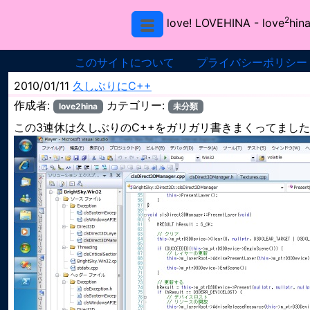
2
love! LOVEHINA
- love
hina
このサイトについて
プライバシーポリシー
2010/01/11
久しぶりにC++
作成者:
カテゴリー:
love2hina
未分類
この3連休は久しぶりのC++をガリガリ書きまくってまし