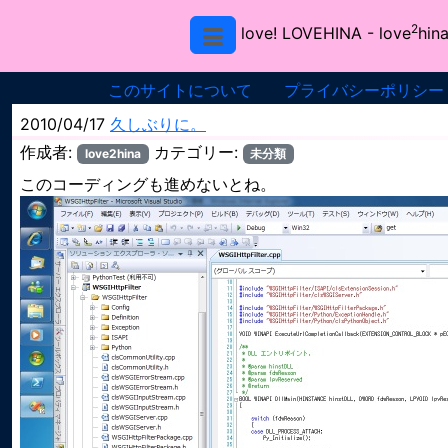
2
love! LOVEHINA
- love
hina
このサイトについて
プライバシーポリシー
2010/04/17
久しぶりに。
作成者:
カテゴリー:
love2hina
未分類
このコーディングも進めないとね。