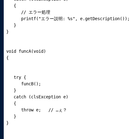
   {

      // エラー処理

      printf("エラー説明: %s", e.getDescription());

   }

void funcA(void)

   try {

      funcB();

   }

   catch (clsException e)

   {

      throw e;   // …ぇ？

   }
