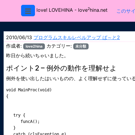
2
love! LOVEHINA
- love
hina.net
このサ
2010/06/13
プログラムスキルレベルアップ ぱ～と2
作成者:
カテゴリー:
love2hina
未分類
昨日から続いちゃいました。
ポイント2 – 例外の動作を理解せよ
例外を使い出したはいいものの、よく理解せずに使ってい
void MainProc(void)

   try {

      funcA();

   }

   catch (clsException e)
