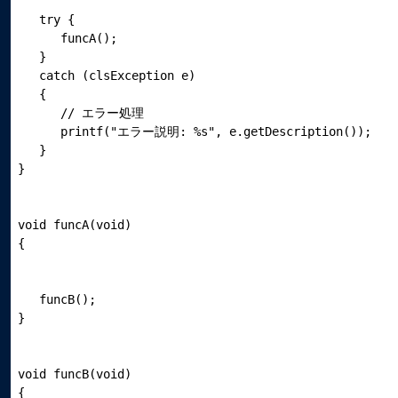
   try {

      funcA();

   }

   catch (clsException e)

   {

      // エラー処理

      printf("エラー説明: %s", e.getDescription());

   }

void funcA(void)

   funcB();

void funcB(void)
