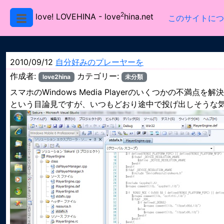
2
love! LOVEHINA
- love
hina.net
このサイトにつ
2010/09/12
自分好みのプレーヤーを
作成者:
カテゴリー:
love2hina
未分類
スマホのWindows Media Playerのいくつかの不
という目論見ですが、いつもどおり途中で投げ出しそうな気