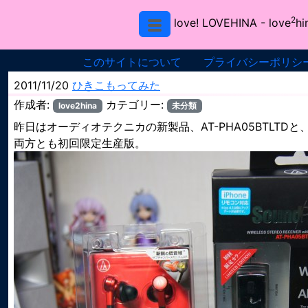
2
love! LOVEHINA
- love
hi
このサイトについて
プライバシーポリシ
2011/11/20
ひきこもってみた
作成者:
カテゴリー:
love2hina
未分類
昨日はオーディオテクニカの新製品、AT-PHA05BTLTDと、
両方とも初回限定生産版。