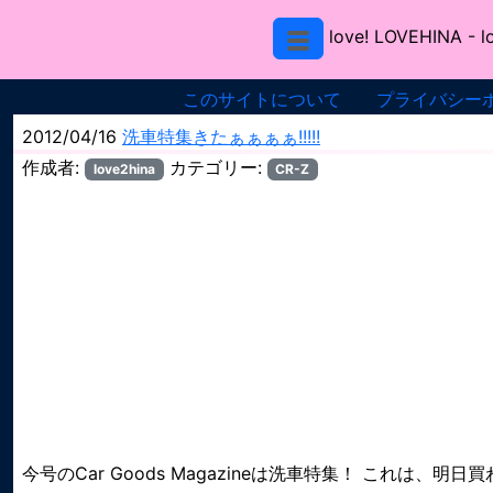
love! LOVEHINA
- l
このサイトについて
プライバシー
2012/04/16
洗車特集きたぁぁぁぁ!!!!!
作成者:
カテゴリー:
love2hina
CR-Z
今号のCar Goods Magazineは洗車特集！ これは、明