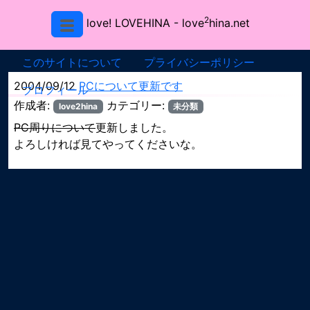
2
love! LOVEHINA
- love
hina.net
このサイトについて
プライバシーポリシー
2004/09/12
PCについて更新です
プロフィール
作成者:
カテゴリー:
love2hina
未分類
PC周りについて
更新しました。
よろしければ見てやってくださいな。